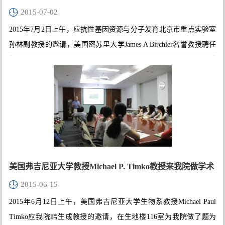
2015-07-02
报告会
2015年7月2日上午，应抗性基因资源与分子发育北京市重点实验室
孙林副教授的邀请，美国密苏里大学James A Birchler名誉教授聘任
仪式暨James A Birchler教授和Kathleen J Newton教授学术报告会在生
地楼116举行。我院部分教师及博士生、硕士生40余人学生参加了
聘任仪式并听取学术报告。聘任仪式及学术报告会由樊小龙教授主
持。在聘任仪式上，孙林副教授首先对James A Birchler教授的学术
背景、社会声誉进行了简要介绍。随后王英典院长为James A
Birchler教授颁发了北京师范大学“名誉教授”聘书。
美国弗吉尼亚大学教授Michael P. Timko教授来我院做学术
2015-06-15
报告
2015年6月12日上午，美国弗吉尼亚大学生物系教授Michael Paul
Timko应我院韩生成教授的邀请，在生地楼116室为我院做了题为